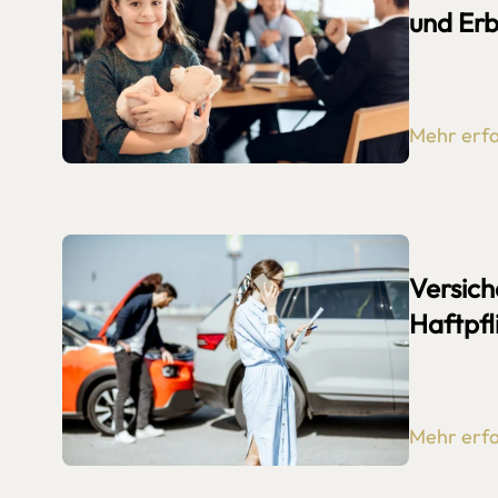
und Erb
Mehr erf
Versich
Haftpfl
Mehr erf