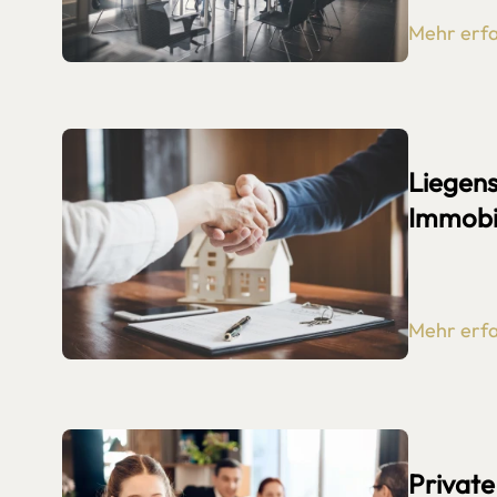
Mehr erf
Liegens
Immobi
Mehr erf
Private