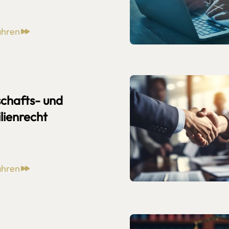
ahren
chafts- und
lienrecht
ahren