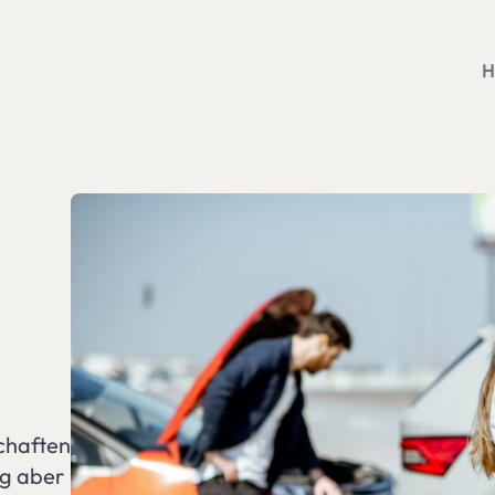
chaften
g aber